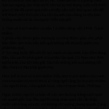
đan xen ngang dọc trên dưới lớn bé to nhỏ trong suốt một thời
gian rõ dài đã vượt quá một cái nếp xấu, một thói quen xấu để
trở thành một thói xấu của tôi của anh của chúng ta nếu bạn
không muốn nói là của người Việt bây giờ.
2. Thói vô trách nhiệm Lại dẫn Từ điển tiếng việt 1994: Trách
nhiệm:
1-phần việc được giao cho hoặc coi như được giao cho, phải
bảo đảm làm tròn, nếu kết quả không tốt thì phải gánh chịu
phần hậu quả.
2- Sự ràng buộc đối với lời nói, hành vi của mình, bảo đảm đúng
đắn, nếu sai thì phải gánh chịu phần hậu quả. Cứ theo như định
nghĩa trên, cho tới bây giờ, hầu hết những kết quả không tốt
đều chưa có đâu phải gánh chịu.
Như thế là thói vô trách nhiệm. Nếu như trách nhiệm của mình
chưa ba năm rõ mười thì ai ai cũng nghĩ rằng đó là trách nhiệm
của người khác, của ngành khác, của cơ quan khác. Phủi tay.
Ngày trước, người ta bảo vệ cây ven đường bằng cách quét
vôi quanh gốc. Lúc đầu người công nhân quét rất cẩn thận,
nước vôi trắng vừa đủ, vôi không rớt xuống chung quanh. Càng
về sau, nước vôi càng loãng, vôi tung tóe ra đường, cho tới một