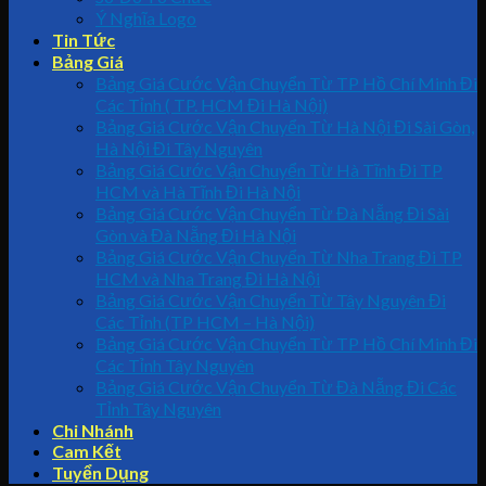
Ý Nghĩa Logo
Tin Tức
Bảng Giá
Bảng Giá Cước Vận Chuyển Từ TP Hồ Chí Minh Đi
Các Tỉnh ( TP. HCM Đi Hà Nội)
Bảng Giá Cước Vận Chuyển Từ Hà Nội Đi Sài Gòn,
Hà Nội Đi Tây Nguyên
Bảng Giá Cước Vận Chuyển Từ Hà Tĩnh Đi TP
HCM và Hà Tĩnh Đi Hà Nội
Bảng Giá Cước Vận Chuyển Từ Đà Nẵng Đi Sài
Gòn và Đà Nẵng Đi Hà Nội
Bảng Giá Cước Vận Chuyển Từ Nha Trang Đi TP
HCM và Nha Trang Đi Hà Nội
Bảng Giá Cước Vận Chuyển Từ Tây Nguyên Đi
Các Tỉnh (TP HCM – Hà Nội)
Bảng Giá Cước Vận Chuyển Từ TP Hồ Chí Minh Đi
Các Tỉnh Tây Nguyên
Bảng Giá Cước Vận Chuyển Từ Đà Nẵng Đi Các
Tỉnh Tây Nguyên
Chi Nhánh
Cam Kết
Tuyển Dụng