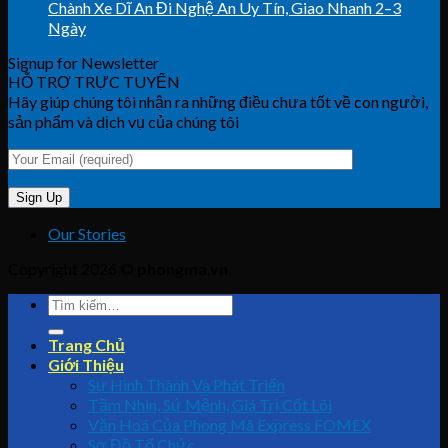
Chành Xe Dĩ An Đi Nghệ An Uy Tín, Giao Nhanh 2–3
Ngày
Signup for Newsletter
HỖ TRỢ TRỰC TUYẾN
Hãy giúp chúng tôi nhận ra những điều chưa tốt về con người,
sản phẩm và dịch vụ của chúng tôi
Our Stories
Copyright 2026 ©
phongma.vn
Trang Chủ
Giới Thiệu
Sự Hình Thành Và Phát Triển
Tầm Nhìn, Sứ Mệnh, Giá Trị Cốt Lõi
Văn Hoá Của Phong Mã Express FOMEX
Sơ Đồ Tổ Chức