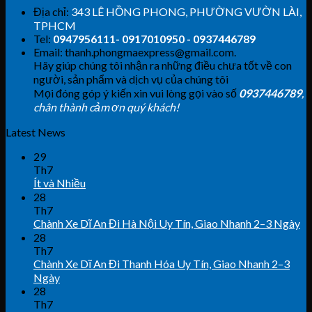
Địa chỉ:
343 LÊ HỒNG PHONG, PHƯỜNG VƯỜN LÀI,
TPHCM
Tel:
0947956111- 0917010950 - 0937446789
Email: thanh.phongmaexpress@gmail.com.
Hãy giúp chúng tôi nhận ra những điều chưa tốt về con
người, sản phẩm và dịch vụ của chúng tôi
Mọi đóng góp ý kiến xin vui lòng gọi vào số
0937446789
,
chân thành cảm ơn quý khách!
Latest News
29
Th7
Ít và Nhiều
28
Th7
Chành Xe Dĩ An Đi Hà Nội Uy Tín, Giao Nhanh 2–3 Ngày
28
Th7
Chành Xe Dĩ An Đi Thanh Hóa Uy Tín, Giao Nhanh 2–3
Ngày
28
Th7