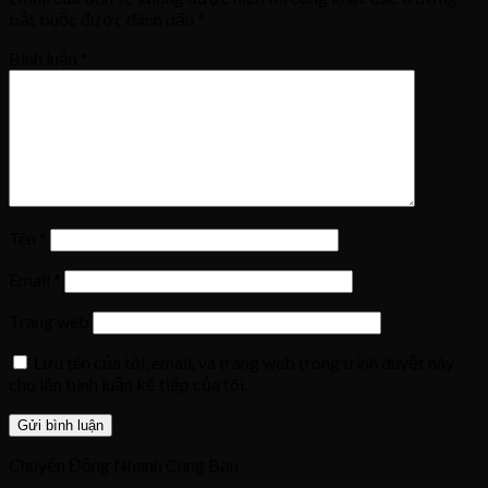
bắt buộc được đánh dấu
*
Bình luận
*
Tên
*
Email
*
Trang web
Lưu tên của tôi, email, và trang web trong trình duyệt này
cho lần bình luận kế tiếp của tôi.
Chuyển Động Nhanh Cùng Bạn