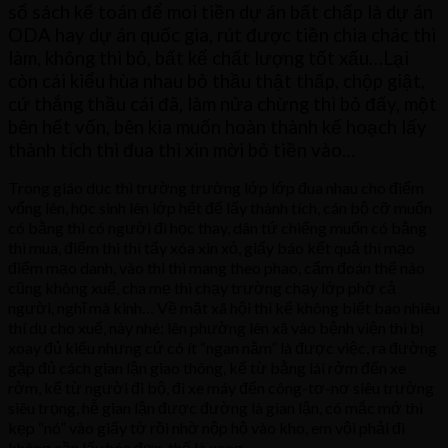
sổ sách kế toán để moi tiền dự án bất chấp là dự án
ODA hay dự án quốc gia, rút được tiền chia chác thì
làm, không thì bỏ, bất kể chất lượng tốt xấu…Lại
còn cái kiểu hùa nhau bỏ thầu thật thấp, chộp giật,
cứ thắng thầu cái đã, làm nửa chừng thì bỏ đấy, một
bên hết vốn, bên kia muốn hoàn thành kế hoạch lấy
thành tích thi đua thì xin mời bỏ tiền vào…
Trong giáo dục thì trường trường lớp lớp đua nhau cho điểm
vống lên, học sinh lên lớp hết để lấy thành tích, cán bộ cỡ muốn
có bằng thì có người đi học thay, dân tứ chiếng muốn có bằng
thì mua, điểm thi thì tẩy xóa xin xỏ, giấy báo kết quả thì mạo
điểm mạo danh, vào thi thì mang theo phao, cấm đoán thế nào
cũng không xuể, cha mẹ thì chạy trường chạy lớp phờ cả
người, nghĩ mà kinh… Về mặt xã hội thì kể không biết bao nhiêu
thí dụ cho xuể, này nhé: lên phường lên xã vào bệnh viện thì bị
xoay đủ kiểu nhưng cứ có ít “ngan nằm” là được việc, ra đường
gặp đủ cách gian lận giao thông, kể từ bằng lái rởm đến xe
rởm, kể từ người đi bộ, đi xe máy đến công-tơ-nơ siêu trường
siêu trọng, hễ gian lận được đường là gian lận, có mắc mớ thì
kẹp “nó” vào giấy tờ rồi nhờ nộp hộ vào kho, em vội phải đi
không cần lấy hóa đơn, thế là xong.