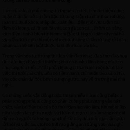
Tiền của chính phủ cho người nghèo ăn tết, tiền từ thiện cũng
bị ăn chặn ăn bớt. Trộm đạo tứ tung, trộm to như tham nhũng,
man trá thuế khóa, nhập lậu xuất lậu …đến nhỏ như trộm cái
đinh bù loong, cái thanh tà vẹt, con gà con cá… (trộm cá bằng
kích điện là phổ biến từ Nam chí Bắc !). Người dân xây nhà hễ
gian lận được dù chỉ một vài mét đất công là lấn tới, người dân
buôn bán hễ làm luật được là chiếm luôn vỉa hè…
Trong văn hóa tư tưởng thì đạo văn đạo nhạc, đạo thơ đạo họa
đủ cả, cũng chạy giải thưởng cho có danh, đánh bóng mạ kền
cho sáng tên tuổi…Một phần không ít thanh niên học hành làm
việc thì lười mà chỉ muốn có tiền nhanh, chỉ muốn tiêu xài xì tin,
váy cộc chân dài tóc bờm dựng ngược, nay vũ trường mai nhà
nghỉ…
Có những cuộc vận động hoặc thi tìm hiểu mà ai cũng biết có
phần không phải, ai cũng có phần không phải nhưng vẫn bất
chấp, vẫn bỏ tiền bỏ của bỏ thời gian lao vào làm. Khủng khiếp
nữa là gian lận giữa ý nghĩ với lời nói, người ta sẵn sàng nói cái
điều mà người ta không nghĩ thế, từ đấy dẫn đến gian lận giữa
lời nói và việc làm, tôi có thể rao giảng anh đừng vào nhà nghỉ
khi tôi vừa từ nhà nghỉ bước ra… Gian lận dối trá giằng chéo