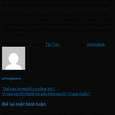
lúc thấy họ chỉ gạch chéo vào gốc cây mấy cái, coi thế là xong.
Quần áo loại dành cho người ít tiền mua về thì đường chỉ xiêu
vẹo, chưa mặc đã tụt khuy, xe máy đem đi bảo dưỡng thì người
ta mở ra lau qua rồi lại lắp vào như thế gọi là bảo dưỡng, nhiều
công trình bị rút ruột dẫn đến chất lượng công trình không đảm
bảo, nhà bị đổ, cầu
This entry was posted in
Tin Tức
. Bookmark the
permalink
.
phongma.vn
Thế nào là người có năng lực?
Vì sao người Nhật lại gầy hơn người Trung Quốc?
Để lại một bình luận
Email của bạn sẽ không được hiển thị công khai.
Các trường