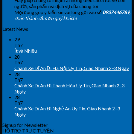
Hãy giúp chúng tôi nhận ra những điều chưa tốt về con
người, sản phẩm và dịch vụ của chúng tôi
Mọi đóng góp ý kiến xin vui lòng gọi vào số
0937446789
,
chân thành cảm ơn quý khách!
Latest News
29
Th7
Ít và Nhiều
28
Th7
Chành Xe Dĩ An Đi Hà Nội Uy Tín, Giao Nhanh 2–3 Ngày
28
Th7
Chành Xe Dĩ An Đi Thanh Hóa Uy Tín, Giao Nhanh 2–3
Ngày
28
Th7
Chành Xe Dĩ An Đi Nghệ An Uy Tín, Giao Nhanh 2–3
Ngày
Signup for Newsletter
HỖ TRỢ TRỰC TUYẾN