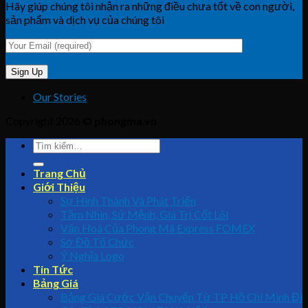
Hãy giúp chúng tôi nhận ra những điều chưa tốt về con người,
sản phẩm và dịch vụ của chúng tôi
Our Stories
Copyright 2026 ©
phongma.vn
Trang Chủ
Giới Thiệu
Sự Hình Thành Và Phát Triển
Tầm Nhìn, Sứ Mệnh, Giá Trị Cốt Lõi
Văn Hoá Của Phong Mã Express FOMEX
Sơ Đồ Tổ Chức
Ý Nghĩa Logo
Tin Tức
Bảng Giá
Bảng Giá Cước Vận Chuyển Từ TP Hồ Chí Minh Đi