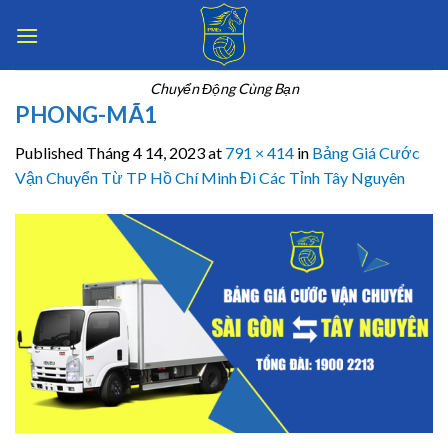
Skip
to
content
Chuyển Động Cùng Bạn
PHONG-MÃ1
Published
Tháng 4 14, 2023
at
791 × 414
in
Bảng Giá Cước
Vận Chuyển Từ TP Hồ Chí Minh Đi Các Tỉnh Tây Nguyên