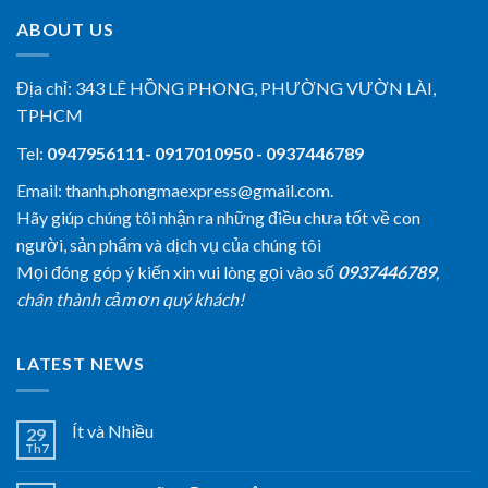
ABOUT US
Địa chỉ:
343 LÊ HỒNG PHONG, PHƯỜNG VƯỜN LÀI,
TPHCM
Tel:
0947956111- 0917010950 - 0937446789
Email: thanh.phongmaexpress@gmail.com.
Hãy giúp chúng tôi nhận ra những điều chưa tốt về con
người, sản phẩm và dịch vụ của chúng tôi
Mọi đóng góp ý kiến xin vui lòng gọi vào số
0937446789
,
chân thành cảm ơn quý khách!
LATEST NEWS
Ít và Nhiều
29
Th7