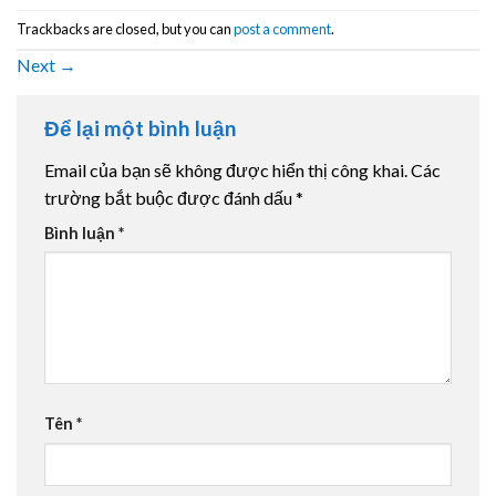
Trackbacks are closed, but you can
post a comment
.
Next
→
Để lại một bình luận
Email của bạn sẽ không được hiển thị công khai.
Các
trường bắt buộc được đánh dấu
*
Bình luận
*
Tên
*