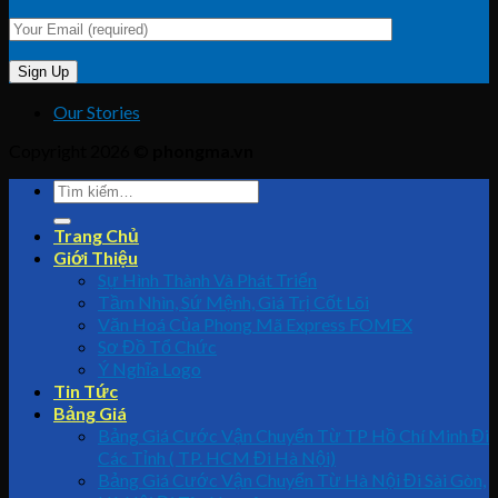
Our Stories
Copyright 2026 ©
phongma.vn
Trang Chủ
Giới Thiệu
Sự Hình Thành Và Phát Triển
Tầm Nhìn, Sứ Mệnh, Giá Trị Cốt Lõi
Văn Hoá Của Phong Mã Express FOMEX
Sơ Đồ Tổ Chức
Ý Nghĩa Logo
Tin Tức
Bảng Giá
Bảng Giá Cước Vận Chuyển Từ TP Hồ Chí Minh Đi
Các Tỉnh ( TP. HCM Đi Hà Nội)
Bảng Giá Cước Vận Chuyển Từ Hà Nội Đi Sài Gòn,