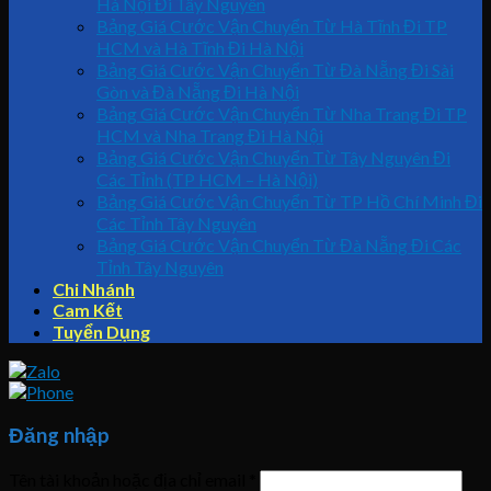
Hà Nội Đi Tây Nguyên
Bảng Giá Cước Vận Chuyển Từ Hà Tĩnh Đi TP
HCM và Hà Tĩnh Đi Hà Nội
Bảng Giá Cước Vận Chuyển Từ Đà Nẵng Đi Sài
Gòn và Đà Nẵng Đi Hà Nội
Bảng Giá Cước Vận Chuyển Từ Nha Trang Đi TP
HCM và Nha Trang Đi Hà Nội
Bảng Giá Cước Vận Chuyển Từ Tây Nguyên Đi
Các Tỉnh (TP HCM – Hà Nội)
Bảng Giá Cước Vận Chuyển Từ TP Hồ Chí Minh Đi
Các Tỉnh Tây Nguyên
Bảng Giá Cước Vận Chuyển Từ Đà Nẵng Đi Các
Tỉnh Tây Nguyên
Chi Nhánh
Cam Kết
Tuyển Dụng
Đăng nhập
Tên tài khoản hoặc địa chỉ email
*