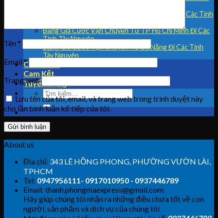
và Nha Trang Đi Hà Nội
Bảng Giá Cước Vận Chuyển Từ Tây Nguyên Đi Các Tỉnh
(TP HCM – Hà Nội)
Bảng Giá Cước Vận Chuyển Từ TP Hồ Chí Minh Đi Các
Tỉnh Tây Nguyên
Tên
*
Bảng Giá Cước Vận Chuyển Từ Đà Nẵng Đi Các Tỉnh
Tây Nguyên
Email
*
Chi Nhánh
Cam Kết
Trang web
Tuyển Dụng
Lưu tên của tôi, email, và trang web trong trình duyệt này
cho lần bình luận kế tiếp của tôi.
About us
Địa chỉ:
343 LÊ HỒNG PHONG, PHƯỜNG VƯỜN LÀI,
TPHCM
Tel:
0947956111- 0917010950 - 0937446789
Email: thanh.phongmaexpress@gmail.com.
Hãy giúp chúng tôi nhận ra những điều chưa tốt về con
người, sản phẩm và dịch vụ của chúng tôi