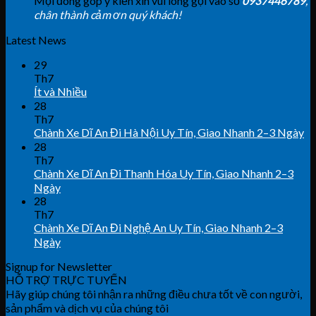
Mọi đóng góp ý kiến xin vui lòng gọi vào số
0937446789
,
chân thành cảm ơn quý khách!
Latest News
29
Th7
Ít và Nhiều
28
Th7
Chành Xe Dĩ An Đi Hà Nội Uy Tín, Giao Nhanh 2–3 Ngày
28
Th7
Chành Xe Dĩ An Đi Thanh Hóa Uy Tín, Giao Nhanh 2–3
Ngày
28
Th7
Chành Xe Dĩ An Đi Nghệ An Uy Tín, Giao Nhanh 2–3
Ngày
Signup for Newsletter
HỖ TRỢ TRỰC TUYẾN
Hãy giúp chúng tôi nhận ra những điều chưa tốt về con người,
sản phẩm và dịch vụ của chúng tôi