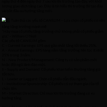
ngày thứ 4 đến ngày thứ 7 sau khi thị trường tạo đáy, với khối
lượng giao dịch tăng cao. Đây là tín hiệu thị trường đã tạo đáy
và bắt đầu xu hướng tăng mới.
Tuân thủ các yếu tố CANSLIM – Lựa chọn cổ phiếu có nền
tảng tăng trưởng mạnh mẽ
“Hãy mua cổ phiếu tăng trưởng chứ không phải cổ phiếu giảm
giá.” – William O’Neil
Các yếu tố CANSLIM gồm:
C – Current Earnings: EPS quý gần nhất tăng tối thiểu 25%.
A – Annual Earnings: EPS hàng năm tăng trưởng liên tục ít nhất
25% trong 3 năm.
N – New Product/Management: Công ty có sản phẩm mới
hoặc đội ngũ lãnh đạo mới.
S – Supply and Demand: Cổ phiếu khan hiếm thường tăng giá
tốt hơn.
L – Leader or Laggard: Chọn cổ phiếu dẫn đầu ngành.
I – Institutional Sponsorship: Cổ phiếu có sự tham gia của tổ
chức lớn.
M – Market Direction: Chỉ mua khi thị trường đang có xu
hướng tăng.