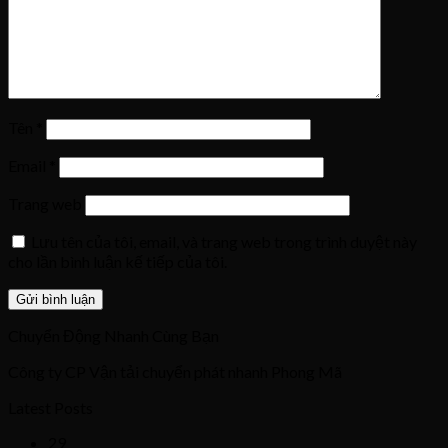
Tên
*
Email
*
Trang web
Lưu tên của tôi, email, và trang web trong trình duyệt này
cho lần bình luận kế tiếp của tôi.
Chuyển Động Nhanh Cùng Bạn
Công ty CP Vận tải chuyển phát nhanh Phong Mã
Latest Posts
29