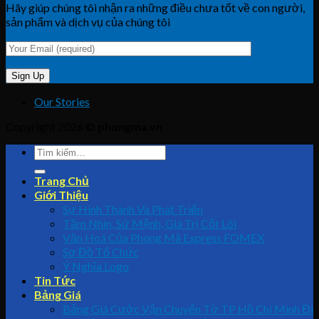
Hãy giúp chúng tôi nhận ra những điều chưa tốt về con người,
sản phẩm và dịch vụ của chúng tôi
Our Stories
Copyright 2026 ©
phongma.vn
Trang Chủ
Giới Thiệu
Sự Hình Thành Và Phát Triển
Tầm Nhìn, Sứ Mệnh, Giá Trị Cốt Lõi
Văn Hoá Của Phong Mã Express FOMEX
Sơ Đồ Tổ Chức
Ý Nghĩa Logo
Tin Tức
Bảng Giá
Bảng Giá Cước Vận Chuyển Từ TP Hồ Chí Minh Đi