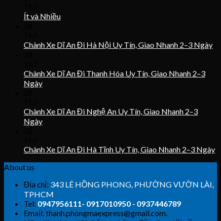
Th7
Ít và Nhiều
28
Th7
Chành Xe Dĩ An Đi Hà Nội Uy Tín, Giao Nhanh 2–3 Ngày
28
Th7
Chành Xe Dĩ An Đi Thanh Hóa Uy Tín, Giao Nhanh 2–3
Ngày
28
Th7
Chành Xe Dĩ An Đi Nghệ An Uy Tín, Giao Nhanh 2–3
Ngày
28
Th7
Chành Xe Dĩ An Đi Hà Tĩnh Uy Tín, Giao Nhanh 2–3 Ngày
About us
Địa chỉ:
343 LÊ HỒNG PHONG, PHƯỜNG VƯỜN LÀI,
TPHCM
Tel:
0947956111- 0917010950 - 0937446789
Email: thanh.phongmaexpress@gmail.com.