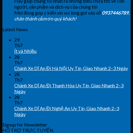
Hãy giúp chúng tôi nhận ra những điều chưa tốt về con
người, sản phẩm và dịch vụ của chúng tôi
Mọi đóng góp ý kiến xin vui lòng gọi vào số
0937446789
,
chân thành cảm ơn quý khách!
Latest News
29
Th7
Ít và Nhiều
28
Th7
Chành Xe Dĩ An Đi Hà Nội Uy Tín, Giao Nhanh 2–3 Ngày
28
Th7
Chành Xe Dĩ An Đi Thanh Hóa Uy Tín, Giao Nhanh 2–3
Ngày
28
Th7
Chành Xe Dĩ An Đi Nghệ An Uy Tín, Giao Nhanh 2–3
Ngày
Signup for Newsletter
HỖ TRỢ TRỰC TUYẾN