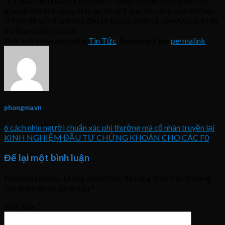
“Kỷ luật, kiên nhẫn và kiến thức” chính là chìa khóa giúp bạn
giao dịch thành công. Hãy áp dụng 5 quy tắc vàng của William
O’Neil để trở thành nhà đầu tư thông minh và bền vững trên thị
trường chứng khoán.
This entry was posted in
Tin Tức
. Bookmark the
permalink
.
phongma.vn
6 cách nhìn người chuẩn xác phi thường mà cổ nhân truyền lại
KINH NGHIỆM ĐẦU TƯ CHỨNG KHOÁN CHO CÁC F0
Để lại một bình luận
Email của bạn sẽ không được hiển thị công khai.
Các trường
bắt buộc được đánh dấu
*
Bình luận
*