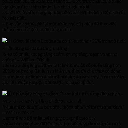
phiếu dẫn đầu có xu hướng tăng 20-25% trước khi bước vào
giai đoạn điều chỉnh hoặc đảo chiều giảm giá.
– Chốt lời ở mức này giúp bạn bảo toàn lợi nhuận trước khi rủi
ro xuất hiện.
– Bạn vẫn có thể giữ lại một phần nhỏ cổ phiếu để theo dõi
thêm nếu cổ phiếu có đà tăng mạnh.
Gồng lãi thêm 8 tuần nếu cổ phiếu tăng >20% trong 3 tuần
– Tận dụng tối đa đà tăng trưởng
“Siêu cổ phiếu không tăng chậm, chúng tăng mạnh và nhanh
chóng.” – William O’Neil
Tại sao phải gồng lãi thêm 8 tuần? Khi một cổ phiếu tăng hơn
20% trong vòng 3 tuần sau khi mua, điều đó cho thấy có dòng
tiền mạnh từ các nhà đầu tư lớn đang đổ vào. Đây là cách tối ưu
hóa lợi nhuận khi bạn bắt được “siêu cổ phiếu”.
Chờ ngày bùng nổ theo đà sau khi thị trường điều chỉnh –
Mua khi xu hướng tăng đã được xác nhận
“Mua khi có dấu hiệu bứt phá, không phải khi thị trường giảm.”
– William O’Neil
Làm thế nào để nhận biết ngày bùng nổ theo đà?
Ngày bùng nổ theo đà (Follow-through day) thường xảy ra từ