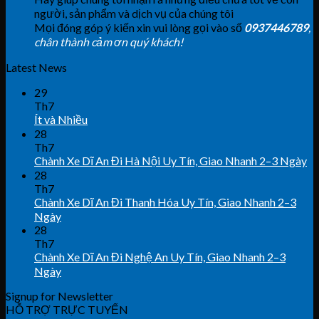
người, sản phẩm và dịch vụ của chúng tôi
Mọi đóng góp ý kiến xin vui lòng gọi vào số
0937446789
,
chân thành cảm ơn quý khách!
Latest News
29
Th7
Ít và Nhiều
28
Th7
Chành Xe Dĩ An Đi Hà Nội Uy Tín, Giao Nhanh 2–3 Ngày
28
Th7
Chành Xe Dĩ An Đi Thanh Hóa Uy Tín, Giao Nhanh 2–3
Ngày
28
Th7
Chành Xe Dĩ An Đi Nghệ An Uy Tín, Giao Nhanh 2–3
Ngày
Signup for Newsletter
HỖ TRỢ TRỰC TUYẾN