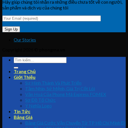
Hãy giúp chúng tôi nhận ra những điều chưa tốt về con người,
sản phẩm và dịch vụ của chúng tôi
Our Stories
Copyright 2026 ©
phongma.vn
Trang Chủ
Giới Thiệu
Sự Hình Thành Và Phát Triển
Tầm Nhìn, Sứ Mệnh, Giá Trị Cốt Lõi
Văn Hoá Của Phong Mã Express FOMEX
Sơ Đồ Tổ Chức
Ý Nghĩa Logo
Tin Tức
Bảng Giá
Bảng Giá Cước Vận Chuyển Từ TP Hồ Chí Minh Đi