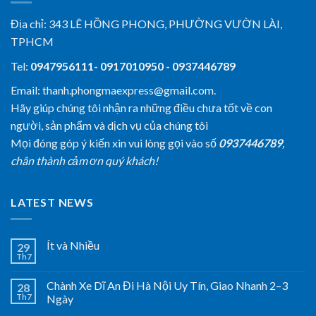
Địa chỉ:
343 LÊ HỒNG PHONG, PHƯỜNG VƯỜN LÀI,
TPHCM
Tel:
0947956111- 0917010950 - 0937446789
Email: thanh.phongmaexpress@gmail.com.
Hãy giúp chúng tôi nhận ra những điều chưa tốt về con
người, sản phẩm và dịch vụ của chúng tôi
Mọi đóng góp ý kiến xin vui lòng gọi vào số
0937446789
,
chân thành cảm ơn quý khách!
LATEST NEWS
Ít và Nhiều
29
Th7
Chành Xe Dĩ An Đi Hà Nội Uy Tín, Giao Nhanh 2–3
28
Th7
Ngày