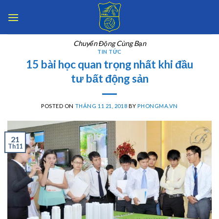
Skip
to
content
Chuyển Động Cùng Bạn
TIN TỨC
15 bài học quan trọng nhất khi đầu
tư bất động sản
POSTED ON
THÁNG 11 21, 2018
BY
PHONGMA.VN
21
Th11