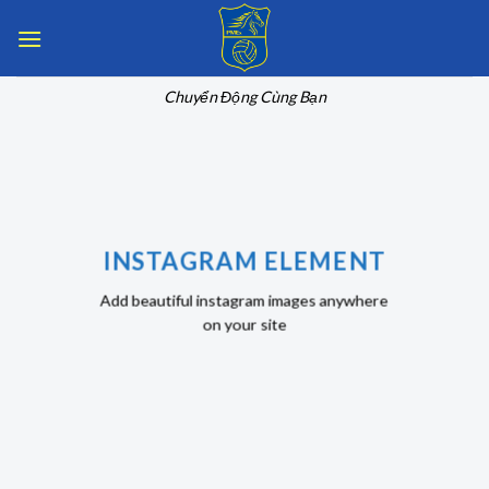
Skip
to
content
Chuyển Động Cùng Bạn
INSTAGRAM ELEMENT
Add beautiful instagram images anywhere
on your site