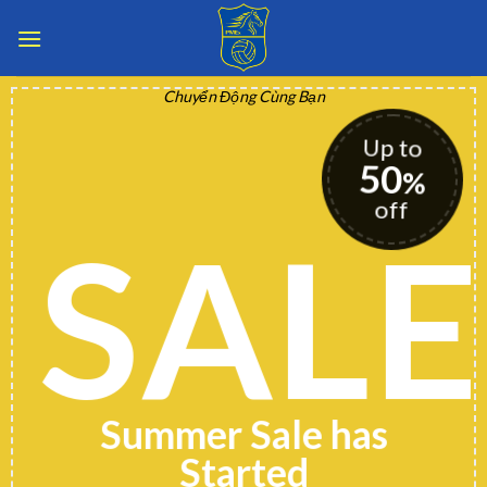
Skip
to
content
Chuyển Động Cùng Bạn
Up to
50
%
off
SALE
Summer Sale has
Started