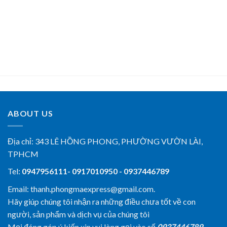
ABOUT US
Địa chỉ:
343 LÊ HỒNG PHONG, PHƯỜNG VƯỜN LÀI,
TPHCM
Tel:
0947956111- 0917010950 - 0937446789
Email: thanh.phongmaexpress@gmail.com.
Hãy giúp chúng tôi nhận ra những điều chưa tốt về con
người, sản phẩm và dịch vụ của chúng tôi
Mọi đóng góp ý kiến xin vui lòng gọi vào số
0937446789
,