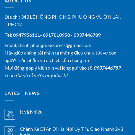
ABOUT US
Địa chỉ:
343 LÊ HỒNG PHONG, PHƯỜNG VƯỜN LÀI,
TPHCM
Tel:
0947956111- 0917010950 - 0937446789
Email: thanh.phongmaexpress@gmail.com.
Hãy giúp chúng tôi nhận ra những điều chưa tốt về con
người, sản phẩm và dịch vụ của chúng tôi
Mọi đóng góp ý kiến xin vui lòng gọi vào số
0937446789
,
chân thành cảm ơn quý khách!
LATEST NEWS
Ít và Nhiều
29
Th7
Chành Xe Dĩ An Đi Hà Nội Uy Tín, Giao Nhanh 2–3
28
Th7
Ngày