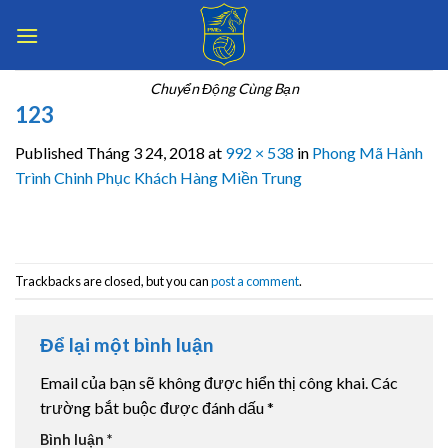
Skip
to
content
Chuyển Động Cùng Bạn
123
Published
Tháng 3 24, 2018
at
992 × 538
in
Phong Mã Hành
Trình Chinh Phục Khách Hàng Miền Trung
Trackbacks are closed, but you can
post a comment
.
Để lại một bình luận
Email của bạn sẽ không được hiển thị công khai.
Các
trường bắt buộc được đánh dấu
*
Bình luận
*