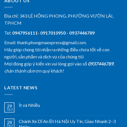
ABOUT US
Địa chỉ:
343 LÊ HỒNG PHONG, PHƯỜNG VƯỜN LÀI,
TPHCM
Tel:
0947956111- 0917010950 - 0937446789
Email: thanh.phongmaexpress@gmail.com.
Hãy giúp chúng tôi nhận ra những điều chưa tốt về con
người, sản phẩm và dịch vụ của chúng tôi
Mọi đóng góp ý kiến xin vui lòng gọi vào số
0937446789
,
chân thành cảm ơn quý khách!
LATEST NEWS
Ít và Nhiều
29
Th7
Chành Xe Dĩ An Đi Hà Nội Uy Tín, Giao Nhanh 2–3
28
Th7
Ngày