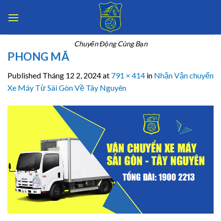
Skip
to
content
Chuyển Động Cùng Bạn
PHONG MÃ
Published
Tháng 12 2, 2024
at
791 × 414
in
Nhận Vận chuyển
Xe Máy Từ Sài Gòn Về Tây Nguyên