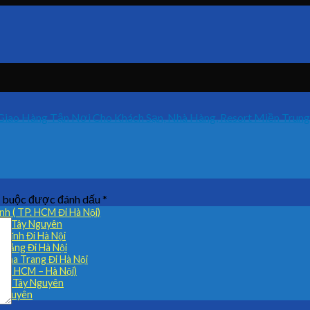
Giao Hàng Tận Nơi Cho Khách Sạn, Nhà Hàng, Resort Miền Trung
t buộc được đánh dấu
*
h ( TP. HCM Đi Hà Nội)
 Đi Tây Nguyên
Tĩnh Đi Hà Nội
 Nẵng Đi Hà Nội
Nha Trang Đi Hà Nội
(TP HCM – Hà Nội)
ỉnh Tây Nguyên
 Nguyên