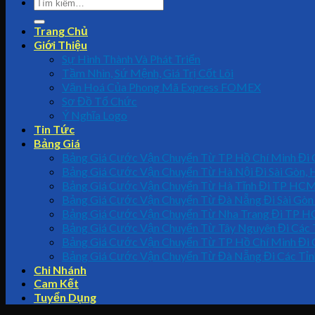
Trang Chủ
Giới Thiệu
Sự Hình Thành Và Phát Triển
Tầm Nhìn, Sứ Mệnh, Giá Trị Cốt Lõi
Văn Hoá Của Phong Mã Express FOMEX
Sơ Đồ Tổ Chức
Ý Nghĩa Logo
Tin Tức
Bảng Giá
Bảng Giá Cước Vận Chuyển Từ TP Hồ Chí Minh Đi C
Bảng Giá Cước Vận Chuyển Từ Hà Nội Đi Sài Gòn, 
Bảng Giá Cước Vận Chuyển Từ Hà Tĩnh Đi TP HCM 
Bảng Giá Cước Vận Chuyển Từ Đà Nẵng Đi Sài Gòn
Bảng Giá Cước Vận Chuyển Từ Nha Trang Đi TP H
Bảng Giá Cước Vận Chuyển Từ Tây Nguyên Đi Các 
Bảng Giá Cước Vận Chuyển Từ TP Hồ Chí Minh Đi 
Bảng Giá Cước Vận Chuyển Từ Đà Nẵng Đi Các Tỉn
Chi Nhánh
Cam Kết
Tuyển Dụng