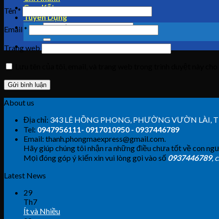
Cam Kết
Tên
*
Tuyển Dụng
Email
*
Trang web
Lưu tên của tôi, email, và trang web trong trình duyệt này cho 
About us
Địa chỉ:
343 LÊ HỒNG PHONG, PHƯỜNG VƯỜN LÀI,
Tel:
0947956111- 0917010950 - 0937446789
Email: thanh.phongmaexpress@gmail.com.
Hãy giúp chúng tôi nhận ra những điều chưa tốt về con ngư
Mọi đóng góp ý kiến xin vui lòng gọi vào số
0937446789
, 
Latest News
29
Th7
Ít và Nhiều