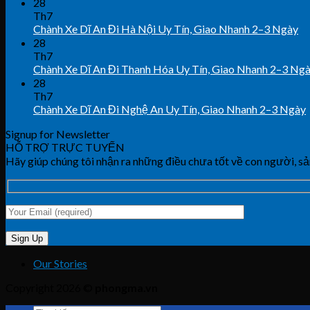
28
Th7
Chành Xe Dĩ An Đi Hà Nội Uy Tín, Giao Nhanh 2–3 Ngày
28
Th7
Chành Xe Dĩ An Đi Thanh Hóa Uy Tín, Giao Nhanh 2–3 Ng
28
Th7
Chành Xe Dĩ An Đi Nghệ An Uy Tín, Giao Nhanh 2–3 Ngày
Signup for Newsletter
HỖ TRỢ TRỰC TUYẾN
Hãy giúp chúng tôi nhận ra những điều chưa tốt về con người, sả
Our Stories
Copyright 2026 ©
phongma.vn