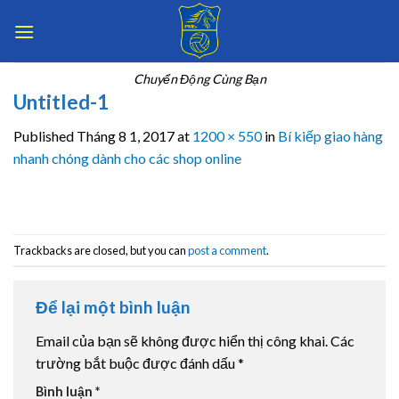
Skip
to
content
Chuyển Động Cùng Bạn
Untitled-1
Published
Tháng 8 1, 2017
at
1200 × 550
in
Bí kiếp giao hàng
nhanh chóng dành cho các shop online
Trackbacks are closed, but you can
post a comment
.
Để lại một bình luận
Email của bạn sẽ không được hiển thị công khai.
Các
trường bắt buộc được đánh dấu
*
Bình luận
*