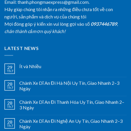
Email: thanh.phongmaexpress@gmail.com.
Hãy giúp chúng tôi nhận ra những điều chưa tốt về con
người, sản phẩm và dịch vụ của chúng tôi
Mọi đóng góp ý kiến xin vui lòng gọi vào số
0937446789
,
chân thành cảm ơn quý khách!
LATEST NEWS
Ít và Nhiều
29
Th7
Chành Xe Dĩ An Đi Hà Nội Uy Tín, Giao Nhanh 2–3
28
Th7
Ngày
Chành Xe Dĩ An Đi Thanh Hóa Uy Tín, Giao Nhanh 2–
28
Th7
3 Ngày
Chành Xe Dĩ An Đi Nghệ An Uy Tín, Giao Nhanh 2–3
28
Th7
Ngày