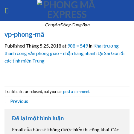
Skip
to
content
Chuyển Động Cùng Bạn
vp-phong-mã
Published
Tháng 5 25, 2018
at
988 × 549
in
Khai trương
thành công văn phòng giao – nhận hàng nhanh tại Sài Gòn đi
các tỉnh miền Trung
Trackbacks are closed, but you can
post a comment
.
←
Previous
Để lại một bình luận
Email của bạn sẽ không được hiển thị công khai.
Các