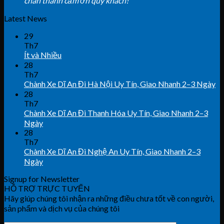
chân thành cảm ơn quý khách!
Latest News
29
Th7
Ít và Nhiều
28
Th7
Chành Xe Dĩ An Đi Hà Nội Uy Tín, Giao Nhanh 2–3 Ngày
28
Th7
Chành Xe Dĩ An Đi Thanh Hóa Uy Tín, Giao Nhanh 2–3
Ngày
28
Th7
Chành Xe Dĩ An Đi Nghệ An Uy Tín, Giao Nhanh 2–3
Ngày
Signup for Newsletter
HỖ TRỢ TRỰC TUYẾN
Hãy giúp chúng tôi nhận ra những điều chưa tốt về con người,
sản phẩm và dịch vụ của chúng tôi