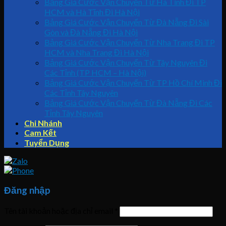
Bảng Giá Cước Vận Chuyển Từ Hà Tĩnh Đi TP
HCM và Hà Tĩnh Đi Hà Nội
Bảng Giá Cước Vận Chuyển Từ Đà Nẵng Đi Sài
Gòn và Đà Nẵng Đi Hà Nội
Bảng Giá Cước Vận Chuyển Từ Nha Trang Đi TP
HCM và Nha Trang Đi Hà Nội
Bảng Giá Cước Vận Chuyển Từ Tây Nguyên Đi
Các Tỉnh (TP HCM – Hà Nội)
Bảng Giá Cước Vận Chuyển Từ TP Hồ Chí Minh Đi
Các Tỉnh Tây Nguyên
Bảng Giá Cước Vận Chuyển Từ Đà Nẵng Đi Các
Tỉnh Tây Nguyên
Chi Nhánh
Cam Kết
Tuyển Dụng
Đăng nhập
Tên tài khoản hoặc địa chỉ email
*