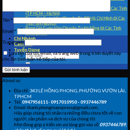
và Nha Trang Đi Hà Nội
Bảng Giá Cước Vận Chuyển Từ Tây Nguyên Đi Các Tỉnh
(TP HCM – Hà Nội)
Bảng Giá Cước Vận Chuyển Từ TP Hồ Chí Minh Đi Các
Tên
*
Tỉnh Tây Nguyên
Bảng Giá Cước Vận Chuyển Từ Đà Nẵng Đi Các Tỉnh
Email
*
Tây Nguyên
Chi Nhánh
Trang web
Cam Kết
Tuyển Dụng
Lưu tên của tôi, email, và trang web trong trình duyệt này
cho lần bình luận kế tiếp của tôi.
About us
Địa chỉ:
343 LÊ HỒNG PHONG, PHƯỜNG VƯỜN LÀI,
TPHCM
Tel:
0947956111- 0917010950 - 0937446789
Email: thanh.phongmaexpress@gmail.com.
Hãy giúp chúng tôi nhận ra những điều chưa tốt về con
người, sản phẩm và dịch vụ của chúng tôi
Mọi đóng góp ý kiến xin vui lòng gọi vào số
0937446789
,