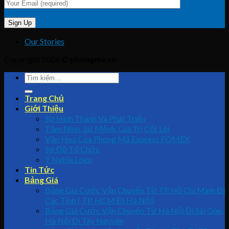
Our Stories
Copyright 2026 ©
phongma.vn
Trang Chủ
Giới Thiệu
Sự Hình Thành Và Phát Triển
Tầm Nhìn, Sứ Mệnh, Giá Trị Cốt Lõi
Văn Hoá Của Phong Mã Express FOMEX
Sơ Đồ Tổ Chức
Ý Nghĩa Logo
Tin Tức
Bảng Giá
Bảng Giá Cước Vận Chuyển Từ TP Hồ Chí Minh Đi
Các Tỉnh ( TP. HCM Đi Hà Nội)
Bảng Giá Cước Vận Chuyển Từ Hà Nội Đi Sài Gòn,
Hà Nội Đi Tây Nguyên