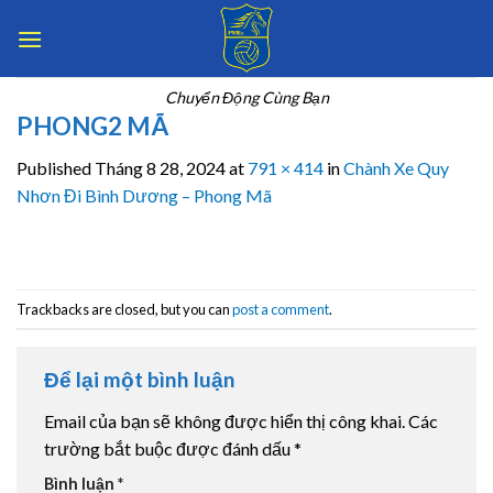
Skip
to
content
Chuyển Động Cùng Bạn
PHONG2 MÃ
Published
Tháng 8 28, 2024
at
791 × 414
in
Chành Xe Quy
Nhơn Đi Bình Dương – Phong Mã
Trackbacks are closed, but you can
post a comment
.
Để lại một bình luận
Email của bạn sẽ không được hiển thị công khai.
Các
trường bắt buộc được đánh dấu
*
Bình luận
*