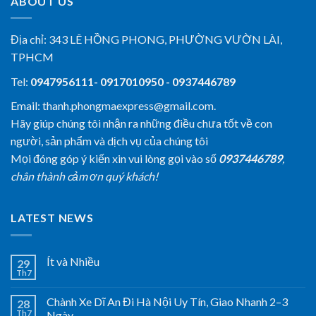
ABOUT US
Địa chỉ:
343 LÊ HỒNG PHONG, PHƯỜNG VƯỜN LÀI,
TPHCM
Tel:
0947956111- 0917010950 - 0937446789
Email: thanh.phongmaexpress@gmail.com.
Hãy giúp chúng tôi nhận ra những điều chưa tốt về con
người, sản phẩm và dịch vụ của chúng tôi
Mọi đóng góp ý kiến xin vui lòng gọi vào số
0937446789
,
chân thành cảm ơn quý khách!
LATEST NEWS
Ít và Nhiều
29
Th7
Chành Xe Dĩ An Đi Hà Nội Uy Tín, Giao Nhanh 2–3
28
Th7
Ngày