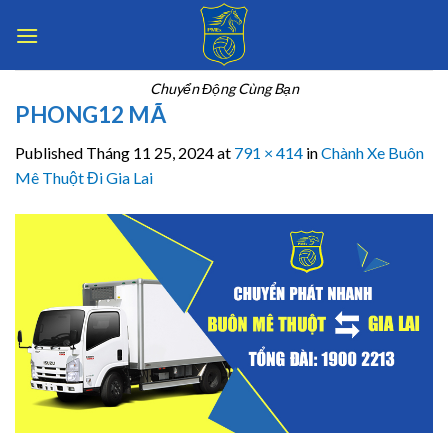
Skip
to
content
Chuyển Động Cùng Bạn
PHONG12 MÃ
Published
Tháng 11 25, 2024
at
791 × 414
in
Chành Xe Buôn
Mê Thuột Đi Gia Lai