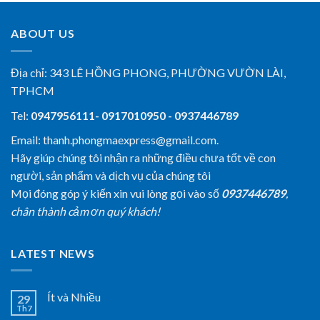
ABOUT US
Địa chỉ:
343 LÊ HỒNG PHONG, PHƯỜNG VƯỜN LÀI,
TPHCM
Tel:
0947956111- 0917010950 - 0937446789
Email: thanh.phongmaexpress@gmail.com.
Hãy giúp chúng tôi nhận ra những điều chưa tốt về con
người, sản phẩm và dịch vụ của chúng tôi
Mọi đóng góp ý kiến xin vui lòng gọi vào số
0937446789
,
chân thành cảm ơn quý khách!
LATEST NEWS
Ít và Nhiều
29
Th7