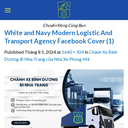
Skip
to
content
Chuyển Động Cùng Bạn
White and Navy Modern Logistic And
Transport Agency Facebook Cover (1)
Published
Tháng 8 5, 2024
at
1640 × 924
in
Chành Xe Bình
Dương đi Nha Trang của Nhà Xe Phong Mã