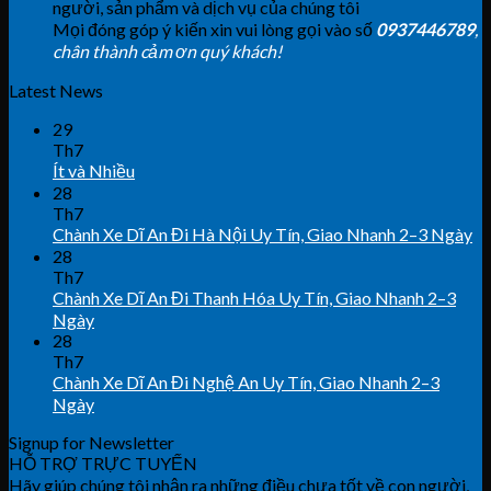
người, sản phẩm và dịch vụ của chúng tôi
Mọi đóng góp ý kiến xin vui lòng gọi vào số
0937446789
,
chân thành cảm ơn quý khách!
Latest News
29
Th7
Ít và Nhiều
28
Th7
Chành Xe Dĩ An Đi Hà Nội Uy Tín, Giao Nhanh 2–3 Ngày
28
Th7
Chành Xe Dĩ An Đi Thanh Hóa Uy Tín, Giao Nhanh 2–3
Ngày
28
Th7
Chành Xe Dĩ An Đi Nghệ An Uy Tín, Giao Nhanh 2–3
Ngày
Signup for Newsletter
HỖ TRỢ TRỰC TUYẾN
Hãy giúp chúng tôi nhận ra những điều chưa tốt về con người,