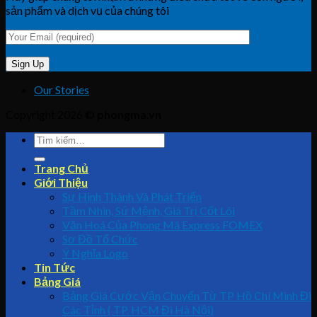
sản phẩm và dịch vụ của chúng tôi
Our Stories
Copyright 2026 ©
phongma.vn
Trang Chủ
Giới Thiệu
Sự Hình Thành Và Phát Triển
Tầm Nhìn, Sứ Mệnh, Giá Trị Cốt Lõi
Văn Hoá Của Phong Mã Express FOMEX
Sơ Đồ Tổ Chức
Ý Nghĩa Logo
Tin Tức
Bảng Giá
Bảng Giá Cước Vận Chuyển Từ TP Hồ Chí Minh Đi
Các Tỉnh ( TP. HCM Đi Hà Nội)