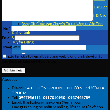
và Nha Trang Đi Hà Nội
Bảng Giá Cước Vận Chuyển Từ Tây Nguyên Đi Các Tỉnh
(TP HCM – Hà Nội)
Bảng Giá Cước Vận Chuyển Từ TP Hồ Chí Minh Đi Các
Tỉnh Tây Nguyên
Bảng Giá Cước Vận Chuyển Từ Đà Nẵng Đi Các Tỉnh
Tây Nguyên
Tên
*
Chi Nhánh
Cam Kết
Email
*
Tuyển Dụng
Trang web
Lưu tên của tôi, email, và trang web trong trình duyệt này
cho lần bình luận kế tiếp của tôi.
About us
Địa chỉ:
343 LÊ HỒNG PHONG, PHƯỜNG VƯỜN LÀI,
TPHCM
Tel:
0947956111- 0917010950 - 0937446789
Email: thanh.phongmaexpress@gmail.com.
Hãy giúp chúng tôi nhận ra những điều chưa tốt về con