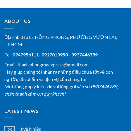
ABOUT US
Địa chỉ:
343 LÊ HỒNG PHONG, PHƯỜNG VƯỜN LÀI,
TPHCM
Tel:
0947956111- 0917010950 - 0937446789
Email: thanh.phongmaexpress@gmail.com.
Hãy giúp chúng tôi nhận ra những điều chưa tốt về con
người, sản phẩm và dịch vụ của chúng tôi
Mọi đóng góp ý kiến xin vui lòng gọi vào số
0937446789
,
chân thành cảm ơn quý khách!
LATEST NEWS
Ít và Nhiều
29